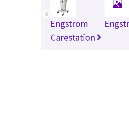
‹
Engstrom
Engst
Carestation