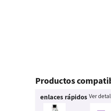
Productos compati
Ver deta
enlaces rápidos